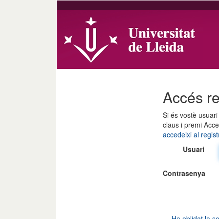
Accés re
Si és vostè usuari 
claus i premi Acce
accedeixi al regist
Usuari
Contrasenya
Ha oblidat la s