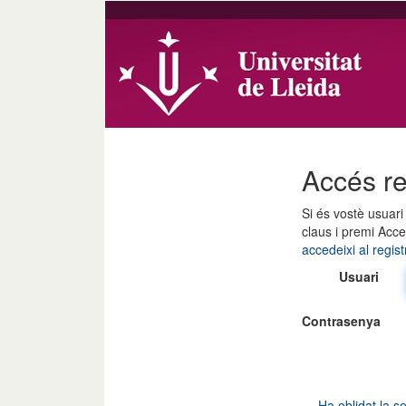
Accés re
Si és vostè usuari 
claus i premi Acce
accedeixi al regist
Usuari
Contrasenya
Ha oblidat la s